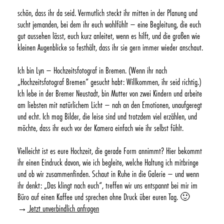
schön, dass ihr da seid. Vermutlich steckt ihr mitten in der Planung und
sucht jemanden, bei dem ihr euch wohlfühlt – eine Begleitung, die euch
gut aussehen lässt, euch kurz anleitet, wenn es hilft, und die großen wie
kleinen Augenblicke so festhält, dass ihr sie gern immer wieder anschaut.
Ich bin Lyn – Hochzeitsfotograf in Bremen. (Wenn ihr nach
„Hochzeitsfotograf Bremen“ gesucht habt: Willkommen, ihr seid richtig.)
Ich lebe in der Bremer Neustadt, bin Mutter von zwei Kindern und arbeite
am liebsten mit natürlichem Licht – nah an den Emotionen, unaufgeregt
und echt. Ich mag Bilder, die leise sind und trotzdem viel erzählen, und
möchte, dass ihr euch vor der Kamera einfach wie ihr selbst fühlt.
Vielleicht ist es eure Hochzeit, die gerade Form annimmt? Hier bekommt
ihr einen Eindruck davon, wie ich begleite, welche Haltung ich mitbringe
und ob wir zusammenfinden. Schaut in Ruhe in die Galerie – und wenn
ihr denkt: „Das klingt nach euch“, treffen wir uns entspannt bei mir im
Büro auf einen Kaffee und sprechen ohne Druck über euren Tag. 🙂
→
Jetzt unverbindlich anfragen