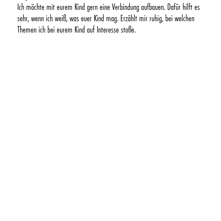
Ich möchte mit eurem Kind gern eine Verbindung aufbauen. Dafür hilft es
sehr, wenn ich weiß, was euer Kind mag. Erzählt mir ruhig, bei welchen
Themen ich bei eurem Kind auf Interesse stoße.
2. Wir überlegen gemeinsam, wo das Shooting stattfinden soll
Wo fühlt ihr euch wohl? Bei euch zu Hause oder lieber draußen, zum
Beispiel auf dem Spielplatz?
Wir besprechen:
ob das Datum wichtig ist
ob wir eine Regenalternative brauchen
ob wir dort ungestört sind
ob es genug schöne Kulissen gibt
Ich berate euch gern und helfe dabei, den passenden Ort für eure Familie
zu finden.
3. Was machen eure Kinder gern?
Kinder vergessen die Kamera am leichtesten, wenn sie etwas tun, das sie