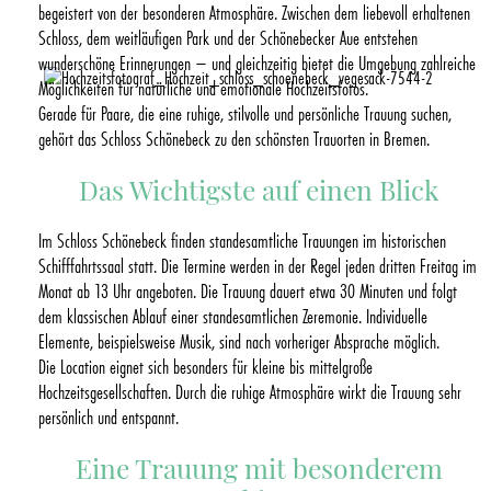
begeistert von der besonderen Atmosphäre. Zwischen dem liebevoll erhaltenen
Schloss Schönebeck in
Schloss, dem weitläufigen Park und der Schönebecker Aue entstehen
Heiraten in Bremen
wunderschöne Erinnerungen – und gleichzeitig bietet die Umgebung zahlreiche
Möglichkeiten für natürliche und emotionale Hochzeitsfotos.
Schloss Schönebeck in Vegesack
Gerade für Paare, die eine ruhige, stilvolle und persönliche Trauung suchen,
Vegesack
gehört das Schloss Schönebeck zu den schönsten Trauorten in Bremen.
Licht-Gestalten Blog
Das Wichtigste auf einen Blick
Im Schloss Schönebeck finden standesamtliche Trauungen im historischen
Schifffahrtssaal statt. Die Termine werden in der Regel jeden dritten Freitag im
Monat ab 13 Uhr angeboten. Die Trauung dauert etwa 30 Minuten und folgt
dem klassischen Ablauf einer standesamtlichen Zeremonie. Individuelle
Elemente, beispielsweise Musik, sind nach vorheriger Absprache möglich.
Die Location eignet sich besonders für kleine bis mittelgroße
Hochzeitsgesellschaften. Durch die ruhige Atmosphäre wirkt die Trauung sehr
persönlich und entspannt.
Eine Trauung mit besonderem